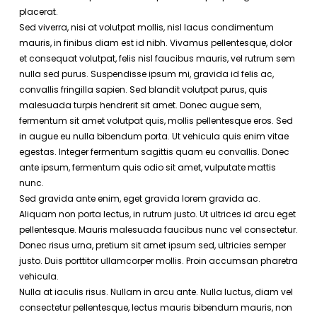
placerat.
Sed viverra, nisi at volutpat mollis, nisl lacus condimentum
mauris, in finibus diam est id nibh. Vivamus pellentesque, dolor
et consequat volutpat, felis nisl faucibus mauris, vel rutrum sem
nulla sed purus. Suspendisse ipsum mi, gravida id felis ac,
convallis fringilla sapien. Sed blandit volutpat purus, quis
malesuada turpis hendrerit sit amet. Donec augue sem,
fermentum sit amet volutpat quis, mollis pellentesque eros. Sed
in augue eu nulla bibendum porta. Ut vehicula quis enim vitae
egestas. Integer fermentum sagittis quam eu convallis. Donec
ante ipsum, fermentum quis odio sit amet, vulputate mattis
nunc.
Sed gravida ante enim, eget gravida lorem gravida ac.
Aliquam non porta lectus, in rutrum justo. Ut ultrices id arcu eget
pellentesque. Mauris malesuada faucibus nunc vel consectetur.
Donec risus urna, pretium sit amet ipsum sed, ultricies semper
justo. Duis porttitor ullamcorper mollis. Proin accumsan pharetra
vehicula.
Nulla at iaculis risus. Nullam in arcu ante. Nulla luctus, diam vel
consectetur pellentesque, lectus mauris bibendum mauris, non