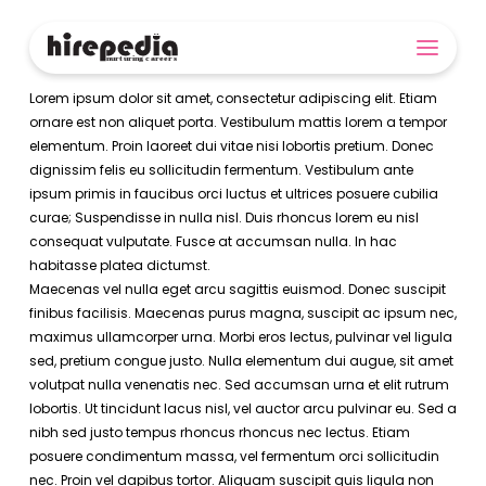
Lorem ipsum dolor sit amet, consectetur adipiscing elit. Etiam
ornare est non aliquet porta. Vestibulum mattis lorem a tempor
elementum. Proin laoreet dui vitae nisi lobortis pretium. Donec
dignissim felis eu sollicitudin fermentum. Vestibulum ante
ipsum primis in faucibus orci luctus et ultrices posuere cubilia
curae; Suspendisse in nulla nisl. Duis rhoncus lorem eu nisl
consequat vulputate. Fusce at accumsan nulla. In hac
habitasse platea dictumst.
Maecenas vel nulla eget arcu sagittis euismod. Donec suscipit
finibus facilisis. Maecenas purus magna, suscipit ac ipsum nec,
maximus ullamcorper urna. Morbi eros lectus, pulvinar vel ligula
sed, pretium congue justo. Nulla elementum dui augue, sit amet
volutpat nulla venenatis nec. Sed accumsan urna et elit rutrum
lobortis. Ut tincidunt lacus nisl, vel auctor arcu pulvinar eu. Sed a
nibh sed justo tempus rhoncus rhoncus nec lectus. Etiam
posuere condimentum massa, vel fermentum orci sollicitudin
nec. Proin vel dapibus tortor. Aliquam suscipit quis ligula non