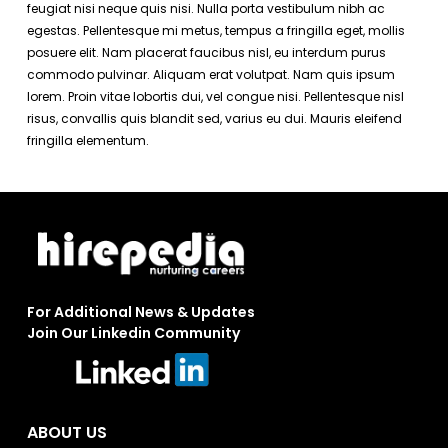
feugiat nisi neque quis nisi. Nulla porta vestibulum nibh ac
egestas. Pellentesque mi metus, tempus a fringilla eget, mollis
posuere elit. Nam placerat faucibus nisl, eu interdum purus
commodo pulvinar. Aliquam erat volutpat. Nam quis ipsum
lorem. Proin vitae lobortis dui, vel congue nisi. Pellentesque nisl
risus, convallis quis blandit sed, varius eu dui. Mauris eleifend
fringilla elementum.
For Additional News & Updates
Join Our Linkedin Community
ABOUT US